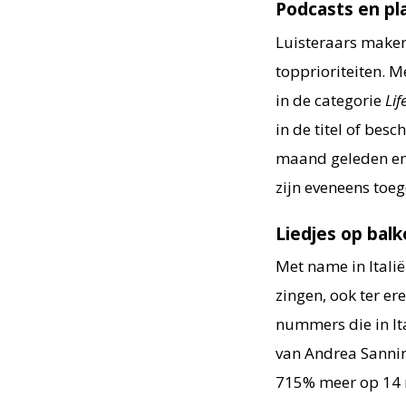
Podcasts en pla
Luisteraars maken 
topprioriteiten. 
in de categorie
Lif
in de titel of bes
maand geleden en 
zijn eveneens toe
Liedjes op bal
Met name in Itali
zingen, ook ter e
nummers die in It
van Andrea Sanni
715% meer op 14 ma