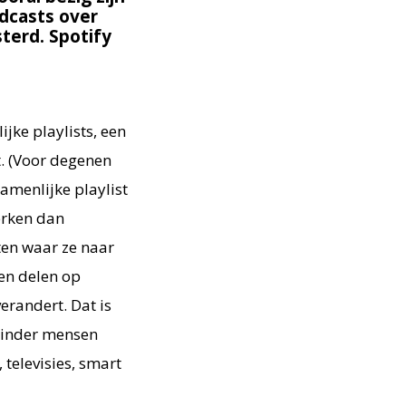
dcasts over
terd. Spotify
ke playlists, een
t. (Voor degenen
amenlijke playlist
erken dan
ten waar ze naar
nen delen op
erandert. Dat is
minder mensen
televisies, smart