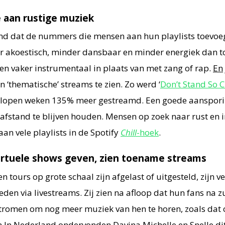
 aan rustige muziek
end dat de nummers die mensen aan hun playlists toevoeg
er akoestisch, minder dansbaar en minder energiek dan to
en vaker instrumentaal in plaats van met zang of rap.
En
 ‘thematische’ streams te zien. Zo werd ‘
Don’t Stand So C
gelopen weken 135% meer gestreamd. Een goede aanspor
afstand te blijven houden. Mensen op zoek naar rust en 
an vele playlists in de Spotify
Chill
-hoek
.
virtuele shows geven, zien toename streams
n tours op grote schaal zijn afgelast of uitgesteld, zijn ve
eden via livestreams. Zij zien na afloop dat hun fans na z
tromen om nog meer muziek van hen te horen, zoals dat 
n.In Nederland ondervonden Davina Michelle en Snelle dit