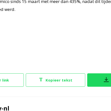
mico sinds 15 maart met meer dan 435%, nadat dit tijd
ied werd.
 link
Kopieer tekst
y-nl