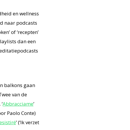
dheid en wellness
rd naar podcasts
en’ of ‘recepten’
laylists dan een
editatiepodcasts
un balkons gaan
 Twee van de
 ‘
Abbracciame
’
oor Paolo Conte)
esistiré
’ (‘Ik verzet