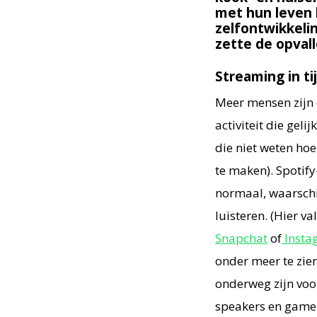
met hun leven 
zelfontwikkeli
zette de opvall
Streaming in ti
Meer mensen zijn 
activiteit die gel
die niet weten hoe
te maken). Spotif
normaal, waarschi
luisteren. (Hier v
Snapchat
of
Insta
onder meer te zi
onderweg zijn voo
speakers en game