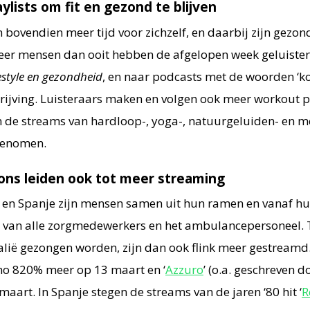
ylists om fit en gezond te blijven
bovendien meer tijd voor zichzelf, en daarbij zijn gezon
Meer mensen dan ooit hebben de afgelopen week geluiste
estyle en gezondheid
, en naar podcasts met de woorden ‘kok
chrijving. Luisteraars maken en volgen ook meer workout p
de streams van hardloop-, yoga-, natuurgeluiden- en m
genomen.
kons leiden ook tot meer streaming
ë en Spanje zijn mensen samen uit hun ramen en vanaf h
re van alle zorgmedewerkers en het ambulancepersoneel.
alië gezongen worden, zijn dan ook flink meer gestreamd.
no 820% meer op 13 maart en ‘
Azzuro
’ (o.a. geschreven d
art. In Spanje stegen de streams van de jaren ‘80 hit ‘
R