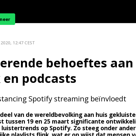
neer
 2020, 12:47 CEST
erende behoeftes aan
 en podcasts
istancing Spotify streaming beïnvloedt
deel van de wereldbevolking aan huis gekluist
t tussen 19 en 25 maart significante ontwikkel
 luistertrends op Spotify. Zo steeg onder ander
ijke playlists flink, wat er op wijst dat mensen v