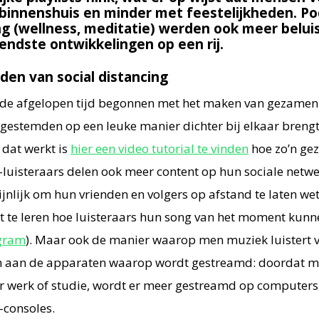
binnenshuis en minder met feestelijkheden. Po
ng (wellness, meditatie) werden ook meer beluis
endste ontwikkelingen op een rij.
jden van social distancing
de afgelopen tijd begonnen met het maken van gezamenlij
ijkgestemden op een leuke manier dichter bij elkaar breng
 dat werkt is
hier een video tutorial te vinden
hoe zo’n gez
y-luisteraars delen ook meer content op hun sociale netw
jnlijk om hun vrienden en volgers op afstand te laten we
alt te leren hoe luisteraars hun song van het moment kun
gram
). Maar ook de manier waarop men muziek luistert v
en aan de apparaten waarop wordt gestreamd: doordat 
r werk of studie, wordt er meer gestreamd op computers, 
-consoles.