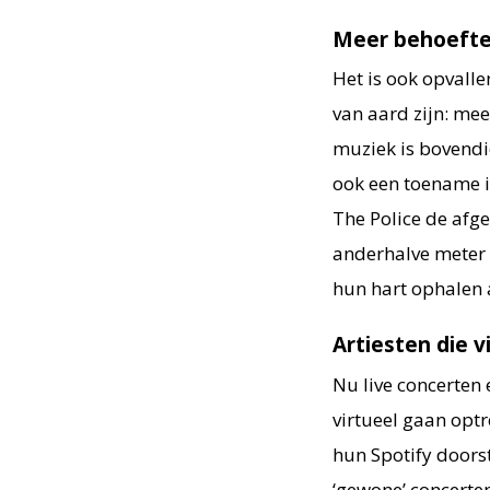
Meer behoefte
Het is ook opvall
van aard zijn: me
muziek is bovendi
ook een toename in
The Police de af
anderhalve meter 
hun hart ophalen a
Artiesten die 
Nu live concerten e
virtueel gaan optr
hun Spotify doors
‘gewone’ concerte