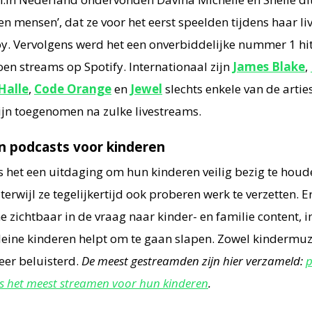
 mensen’, dat ze voor het eerst speelden tijdens haar li
oy. Vervolgens werd het een onverbiddelijke nummer 1 hi
en streams op Spotify. Internationaal zijn
James Blake
,
Halle
,
Code Orange
en
Jewel
slechts enkele van de arti
zijn toegenomen na zulke livestreams.
n podcasts voor kinderen
s het een uitdaging om hun kinderen veilig bezig te houd
 - terwijl ze tegelijkertijd ook proberen werk te verzetten. 
 zichtbaar in de vraag naar kinder- en familie content, i
leine kinderen helpt om te gaan slapen. Zowel kindermuzi
er beluisterd.
De meest gestreamden zijn hier verzameld:
p
s het meest streamen voor hun kinderen
.