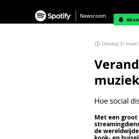
Newsroom
Abon
Dinsdag 31 maart
Verand
muziek
Hoe social d
Met een groot 
streamingdiens
de wereldwijde
kook- en huisel