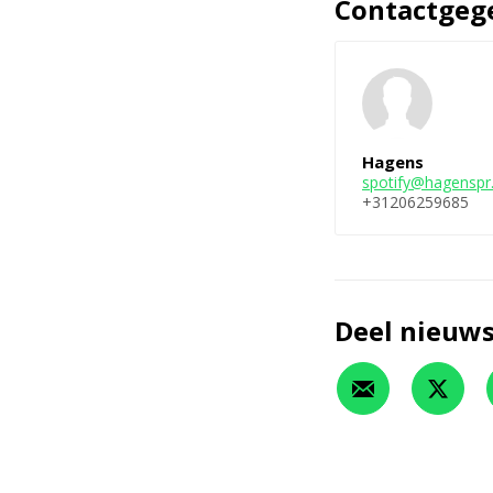
Contactgeg
Hagens
spotify@hagensp
+31206259685
Deel nieuws