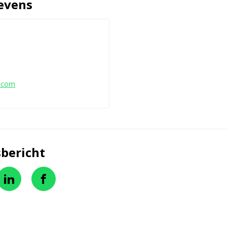
evens
r.com
bericht