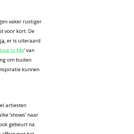
en vaker rustiger
t voor kort. De
ja
, er is uiteraard
lose to Me
’ van
ing om buiten
inspiratie kunnen
el artiesten
ulke ‘shows’ naar
ook gebeurt na
 effect met het