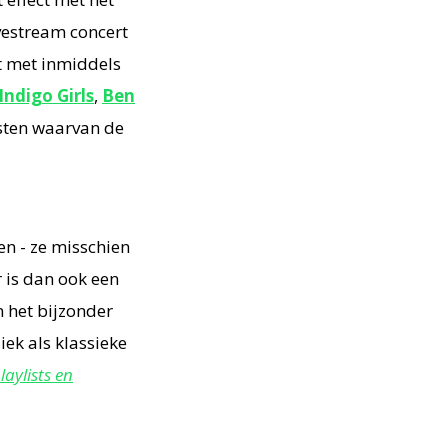
vestream concert
t met inmiddels
Indigo Girls
,
Ben
esten waarvan de
en - ze misschien
Er is dan ook een
n het bijzonder
ek als klassieke
laylists en